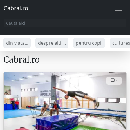
Cabral.ro
din viata...
despre altii...
pentru copii
culture
Cabral.ro
4