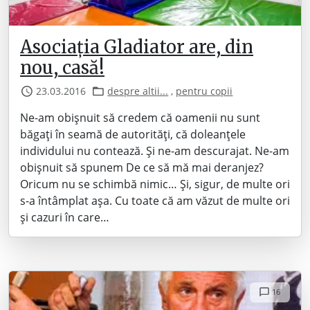
Asociația Gladiator are, din
nou, casă!
23.03.2016
despre altii...
,
pentru copii
Ne-am obișnuit să credem că oamenii nu sunt
băgați în seamă de autorități, că doleanțele
individului nu contează. Și ne-am descurajat. Ne-am
obișnuit să spunem De ce să mă mai deranjez?
Oricum nu se schimbă nimic… Și, sigur, de multe ori
s-a întâmplat așa. Cu toate că am văzut de multe ori
și cazuri în care…
16