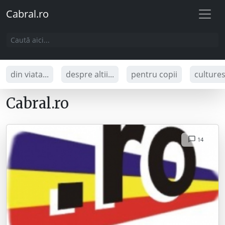
Cabral.ro
din viata...
despre altii...
pentru copii
culture
Cabral.ro
14