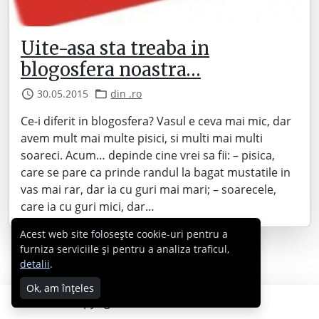
Uite-asa sta treaba in
blogosfera noastra…
30.05.2015
din .ro
Ce-i diferit in blogosfera? Vasul e ceva mai mic, dar
avem mult mai multe pisici, si multi mai multi
soareci. Acum… depinde cine vrei sa fii: – pisica,
care se pare ca prinde randul la bagat mustatile in
vas mai rar, dar ia cu guri mai mari; – soarecele,
care ia cu guri mici, dar…
Acest web site folosește cookie-uri pentru a
furniza serviciile și pentru a analiza traficul,
detalii
.
Ok, am înțeles
Copyright © 2007 - 2026 Cabral.ro