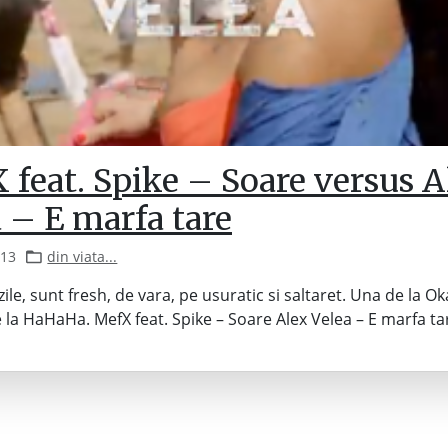
 feat. Spike – Soare versus A
 – E marfa tare
013
din viata...
ile, sunt fresh, de vara, pe usuratic si saltaret. Una de la Ok
e la HaHaHa. MefX feat. Spike – Soare Alex Velea – E marfa ta