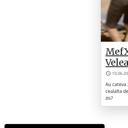
MefX
Velea
19.06.2
Au cateva z
cealalta d
zis?