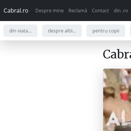
Cabral.ro
Despre mine
Reclamă
Contact
din .ro
din viata...
despre altii...
pentru copii
Cabra