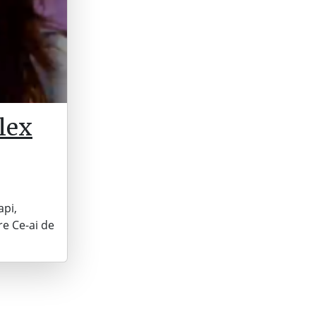
lex
api,
re Ce-ai de