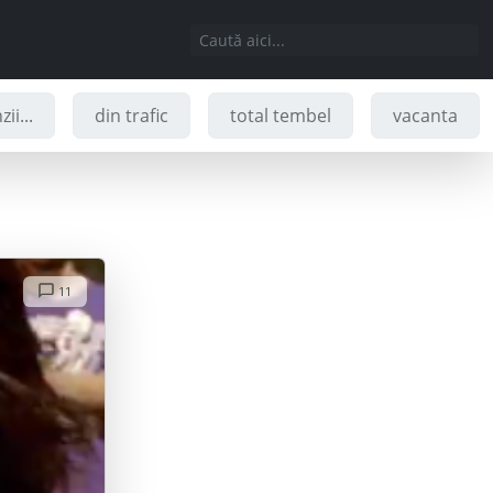
ii...
din trafic
total tembel
vacanta
11