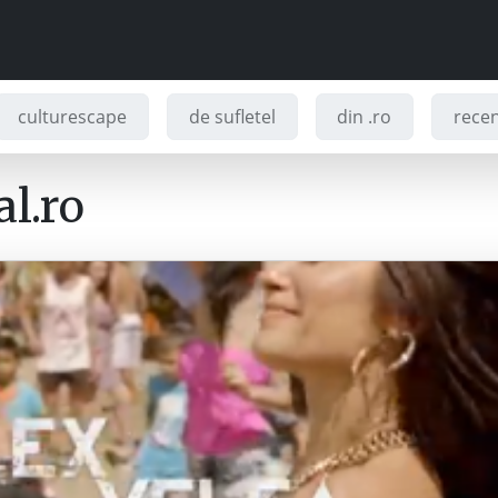
culturescape
de sufletel
din .ro
recenz
l.ro