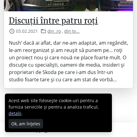
Discuții între patru roți
03.02.2021
din .ro
,
din tv...
Nush’ dacă ai aflat, dar ne-am adaptat, am regândit,
le-am reorganizat și am reușit să punem pe… roți
un proiect nou și care nouă ne place foarte mult. O
discuție cu specialiști, oameni de media, insideri și
proprietari de Skoda pe care i-am dus într-un
studio foarte tare și cu care am stat de vorbă…
Acest web site folosește cookie-uri pentru a
furniza serviciile și pentru a analiza traficul,
detalii
.
Ok, am înțeles
Copyright © 2007 - 2026 Cabral.ro