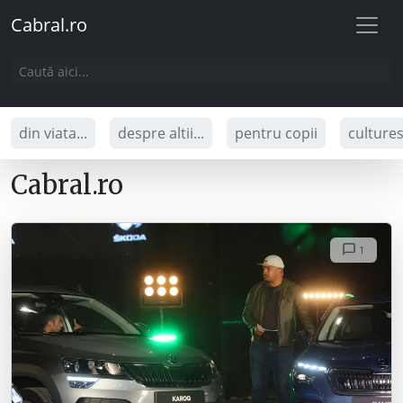
Cabral.ro
din viata...
despre altii...
pentru copii
culture
Cabral.ro
1