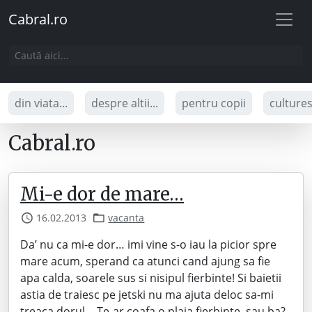
Cabral.ro
din viata...
despre altii...
pentru copii
culture
Cabral.ro
Mi-e dor de mare…
16.02.2013
vacanta
Da’ nu ca mi-e dor… imi vine s-o iau la picior spre
mare acum, sperand ca atunci cand ajung sa fie
apa calda, soarele sus si nisipul fierbinte! Si baietii
astia de traiesc pe jetski nu ma ajuta deloc sa-mi
treaca dorul… Te-ar coafa o plaja fierbinte, sau ba?