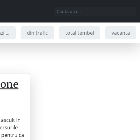
ii...
din trafic
total tembel
vacanta
mone
ascult in
ersurile
e pentru ca