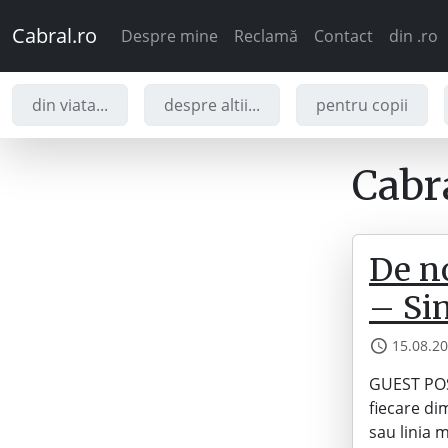
Cabral.ro
Despre mine
Reclamă
Contact
din .ro
din viata...
despre altii...
pentru copii
Cabra
De n
– Si
15.08.2
GUEST POS
fiecare di
sau linia 