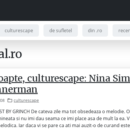
culturescape
de sufletel
din .ro
recenz
l.ro
oapte, culturescape: Nina Si
nnerman
008
culturescape
T BY GRINCH De cateva zile ma tot obsedeaza o melodie. O 
mineata si nu imi dau seama ce imi place asa de mult la ea. V
melodica. Iar daca vi se pare ca ati mai auzit-o de curand est