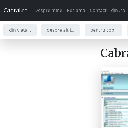
Cabral.ro
Despre mine
Reclamă
Contact
din .ro
din viata...
despre altii...
pentru copii
Cabra