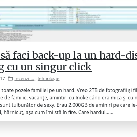
să faci back-up la un hard-di
g cu un singur click
017
recenzii...
,
tehnologie
toate pozele familiei pe un hard. Vreo 2TB de fotografii și fi
 de familie, vacanțe, amintiri cu Inoke când era mică și cu
sunt tulburător de sexy. Erau 2.000GB de aminiri pe care le
, hărnicuț, așa cum îmi stă în fire. Care hardul……