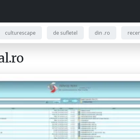
culturescape
de sufletel
din .ro
recenz
l.ro