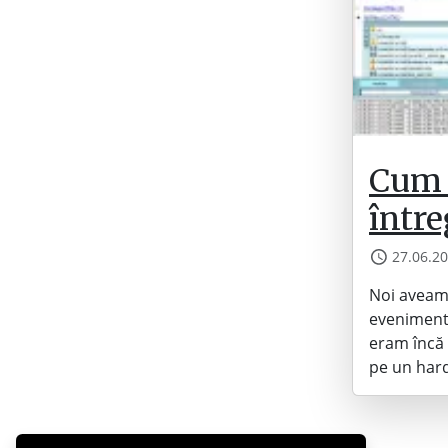
Cum 
între
27.06.2
Noi aveam 
evenimente
eram încă 
pe un hard