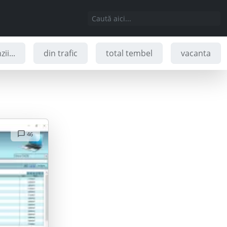
ii...
din trafic
total tembel
vacanta
46