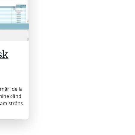
sk
lmări de la
 mine când
-am strâns