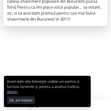
cateva shaormerii populare din Bucuresti.[sursa
foto] Pentru ca imi place votul popular… sa votam,
zic, si sa acordam premiul pentru cea mai buna
shaormarie din Bucuresti in 2011!
Acest web site folosește cookie-uri pentru a
furniza serviciile și pentru a analiza traficul,
detalii
.
Ok, am înțeles
Copyright © 2007 - 2026 Cabral.ro