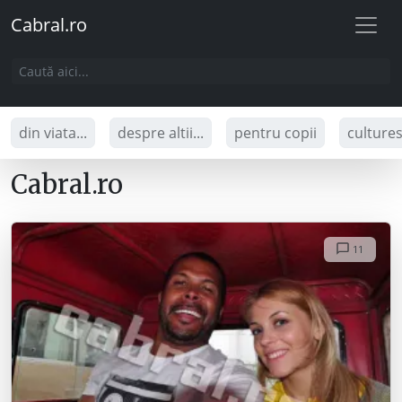
Cabral.ro
din viata...
despre altii...
pentru copii
culture
Cabral.ro
11