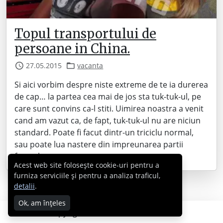
Topul transportului de
persoane in China.
27.05.2015
vacanta
Si aici vorbim despre niste extreme de te ia durerea
de cap… la partea cea mai de jos sta tuk-tuk-ul, pe
care sunt convins ca-l stiti. Uimirea noastra a venit
cand am vazut ca, de fapt, tuk-tuk-ul nu are niciun
standard. Poate fi facut dintr-un triciclu normal,
sau poate lua nastere din impreunarea partii
frontale…
Acest web site folosește cookie-uri pentru a
furniza serviciile și pentru a analiza traficul,
detalii
.
Ok, am înțeles
Copyright © 2007 - 2026 Cabral.ro