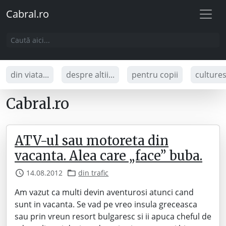
Cabral.ro
din viata...
despre altii...
pentru copii
culture
Cabral.ro
ATV-ul sau motoreta din
vacanta. Alea care „face” buba.
14.08.2012
din trafic
Am vazut ca multi devin aventurosi atunci cand
sunt in vacanta. Se vad pe vreo insula greceasca
sau prin vreun resort bulgaresc si ii apuca cheful de