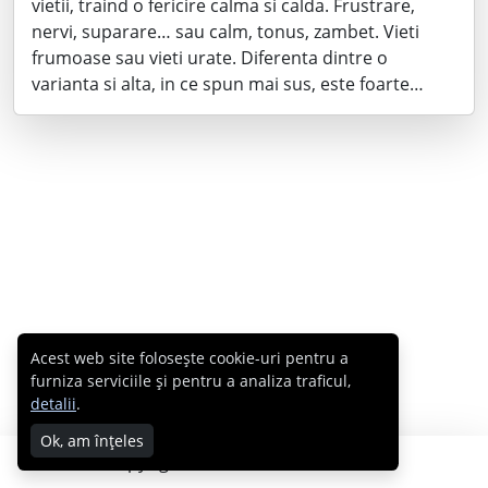
vietii, traind o fericire calma si calda. Frustrare,
nervi, suparare… sau calm, tonus, zambet. Vieti
frumoase sau vieti urate. Diferenta dintre o
varianta si alta, in ce spun mai sus, este foarte…
Acest web site folosește cookie-uri pentru a
furniza serviciile și pentru a analiza traficul,
detalii
.
Ok, am înțeles
Copyright © 2007 - 2026 Cabral.ro