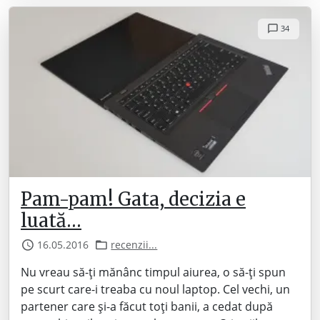
34
Pam-pam! Gata, decizia e
luată…
16.05.2016
recenzii...
Nu vreau să-ți mănânc timpul aiurea, o să-ți spun
pe scurt care-i treaba cu noul laptop. Cel vechi, un
partener care și-a făcut toți banii, a cedat după