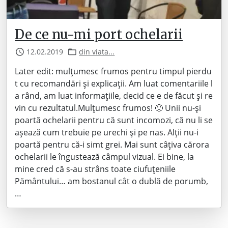
De ce nu-mi port ochelarii
12.02.2019
din viata...
Later edit: mulțumesc frumos pentru timpul pierdu
t cu recomandări și explicații. Am luat comentariile l
a rând, am luat informațiile, decid ce e de făcut și re
vin cu rezultatul.Mulțumesc frumos! 🙂 Unii nu-și
poartă ochelarii pentru că sunt incomozi, că nu li se
așează cum trebuie pe urechi și pe nas. Alții nu-i
poartă pentru că-i simt grei. Mai sunt câțiva cărora
ochelarii le îngustează câmpul vizual. Ei bine, la
mine cred că s-au strâns toate ciufuțeniile
Pământului… am bostanul cât o dublă de porumb,
…