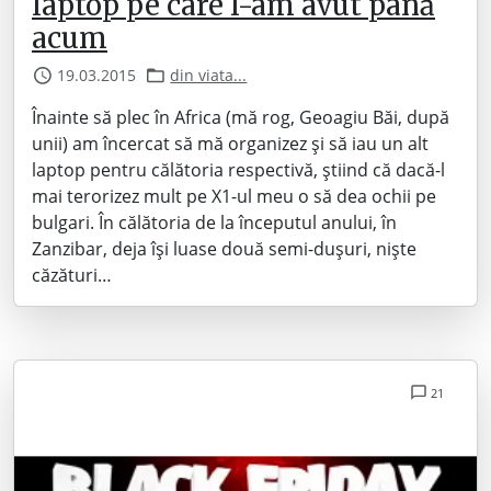
laptop pe care l-am avut până
acum
19.03.2015
din viata...
Înainte să plec în Africa (mă rog, Geoagiu Băi, după
unii) am încercat să mă organizez și să iau un alt
laptop pentru călătoria respectivă, știind că dacă-l
mai terorizez mult pe X1-ul meu o să dea ochii pe
bulgari. În călătoria de la începutul anului, în
Zanzibar, deja își luase două semi-dușuri, niște
căzături…
21