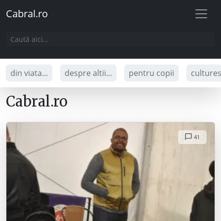
Cabral.ro
din viata...
despre altii...
pentru copii
culture
Cabral.ro
41