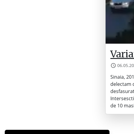
Varia
06.05.2
Sinaia, 20
delectam c
desfasurat
Intersesct
de 10 mas