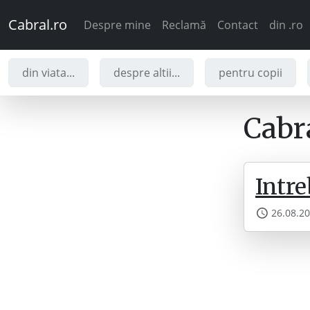
Cabral.ro
Despre mine
Reclamă
Contact
din .ro
din viata...
despre altii...
pentru copii
Cabra
Intre
26.08.2