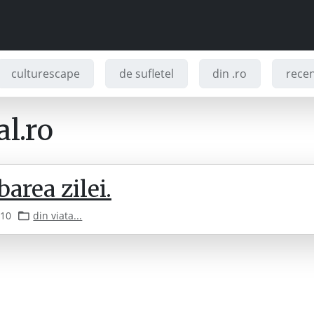
culturescape
de sufletel
din .ro
recenz
l.ro
barea zilei.
010
din viata...