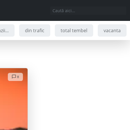
ii...
din trafic
total tembel
vacanta
8