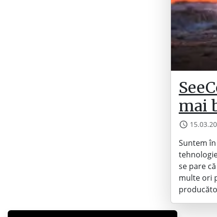
SeeCo
mai b
15.03.2
Suntem în 
tehnologie
se pare că
multe ori 
producăto