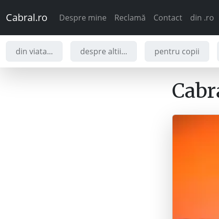
Cabral.ro
Despre mine
Reclamă
Contact
din .ro
din viata...
despre altii...
pentru copii
Cabra