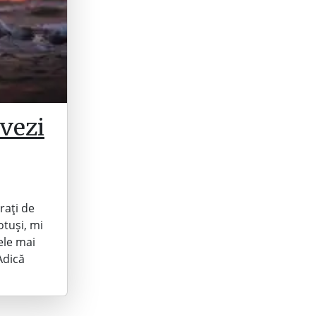
 vezi
rați de
otuși, mi
ele mai
Adică