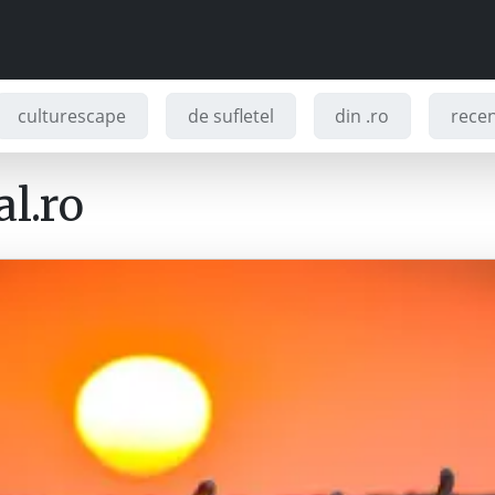
culturescape
de sufletel
din .ro
recenz
l.ro