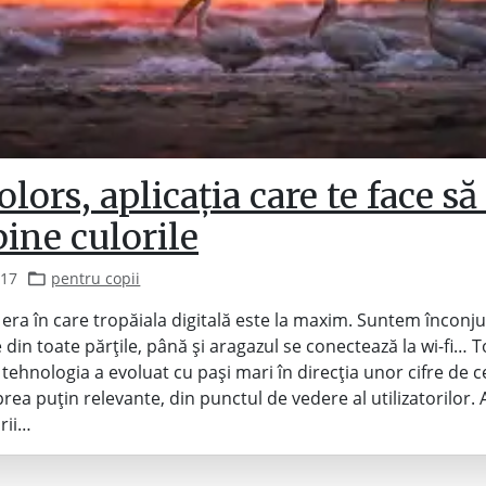
lors, aplicația care te face să
ine culorile
017
pentru copii
era în care tropăiala digitală este la maxim. Suntem înconju
 din toate părțile, până și aragazul se conectează la wi-fi… T
 tehnologia a evoluat cu pași mari în direcția unor cifre de c
prea puțin relevante, din punctul de vedere al utilizatorilor. 
rii…