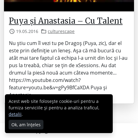
Puya și Anastasia – Cu Talent
19.05.2016
culturescape
Nu știu cum îl vezi tu pe Dragoș (Puya, zic), dar el
este prin definiție un leneș. Așa că mă bucură cu
atât mai tare faptul că echipa l-a urnit din loc și l-au
pus la treabă, chiar se țin de xSessions. Au dat
drumul la piesă nouă acum câteva momente…
https://m.youtube.com/watch?
feature=youtu.be&v=gPy9BfCaXDA Puya și
Anastasia…
Acest web site folosește cookie-uri pentru a
furniza serviciile și pentru a analiza traficul,
detalii
.
Ok, am înțeles
Copyright © 2007 - 2026 Cabral.ro