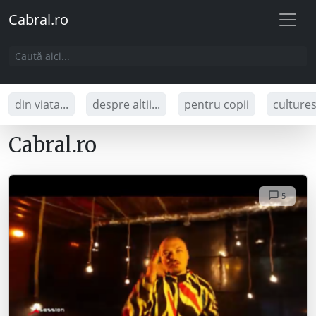
Cabral.ro
din viata...
despre altii...
pentru copii
culture
Cabral.ro
5