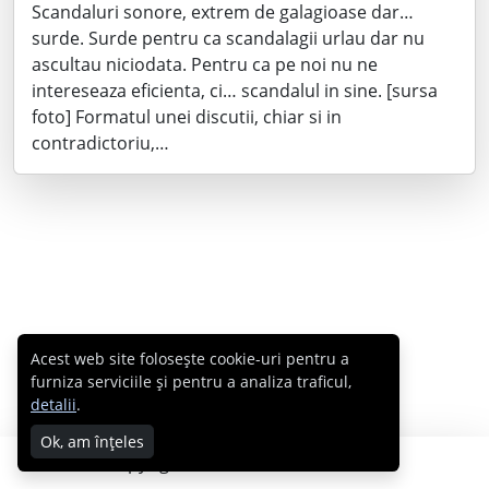
Scandaluri sonore, extrem de galagioase dar…
surde. Surde pentru ca scandalagii urlau dar nu
ascultau niciodata. Pentru ca pe noi nu ne
intereseaza eficienta, ci… scandalul in sine. [sursa
foto] Formatul unei discutii, chiar si in
contradictoriu,…
Acest web site folosește cookie-uri pentru a
furniza serviciile și pentru a analiza traficul,
detalii
.
Ok, am înțeles
Copyright © 2007 - 2026 Cabral.ro