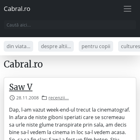
Cabral.ro
din viata...
despre altii...
pentru copii
culture
Cabral.ro
Saw V
28.11.2008
recenzii...
Dap, l-am vazut week-end-ul trecut la cinematograf.
In afara de niste giboni speriati care se scremeau
sa urle niste glume transpirate prin sala, am decis
bine sa-l vedem la cinema in loc sa-l vedem acasa.
So, ca sa fie clar: Saw I a fost un film beton. Stiu