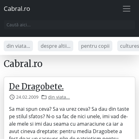
Cabral.ro
din viata...
despre altii...
pentru copii
culture
Cabral.ro
De Dragobete.
24.02.2009
din viata...
Sa mai spun ceva? Sa va urez ceva? Sa dau din taste
pe stilul sfatos? N-o sa fac de nici unele, imi vad de-
ale mele si imi dau seama cu amaraciune ca iar a
avut cineva dreptate: pentru media Dragobete a
fost doar un raspuns plin de patriotism pentru