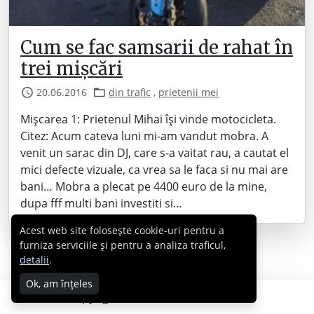
Cum se fac samsarii de rahat în
trei mișcări
20.06.2016
din trafic
,
prietenii mei
Mișcarea 1: Prietenul Mihai își vinde motocicleta.
Citez: Acum cateva luni mi-am vandut mobra. A
venit un sarac din DJ, care s-a vaitat rau, a cautat el
mici defecte vizuale, ca vrea sa le faca si nu mai are
bani… Mobra a plecat pe 4400 euro de la mine,
dupa fff multi bani investiti si…
Acest web site folosește cookie-uri pentru a
furniza serviciile și pentru a analiza traficul,
detalii
.
Ok, am înțeles
Copyright © 2007 - 2026 Cabral.ro