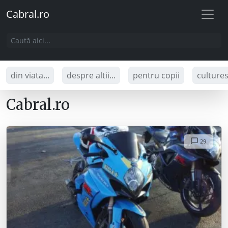
Cabral.ro
din viata...
despre altii...
pentru copii
culture
Cabral.ro
29