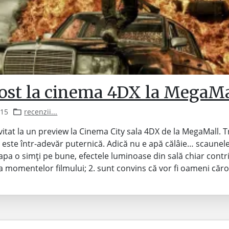
ost la cinema 4DX la MegaMa
015
recenzii...
vitat la un preview la Cinema City sala 4DX de la MegaMall. Tr
a este într-adevăr puternică. Adică nu e apă călâie… scaunele
 apa o simți pe bune, efectele luminoase din sală chiar contri
 momentelor filmului; 2. sunt convins că vor fi oameni căr