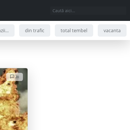
ii...
din trafic
total tembel
vacanta
20