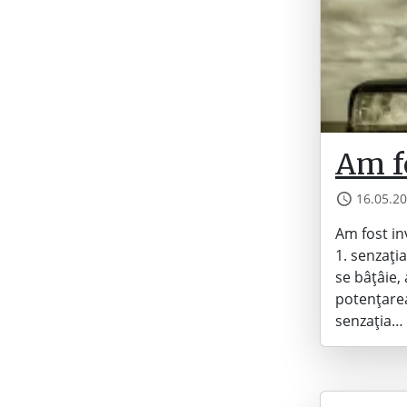
Am f
16.05.2
Am fost in
1. senzați
se bâțâie,
potențarea
senzația…