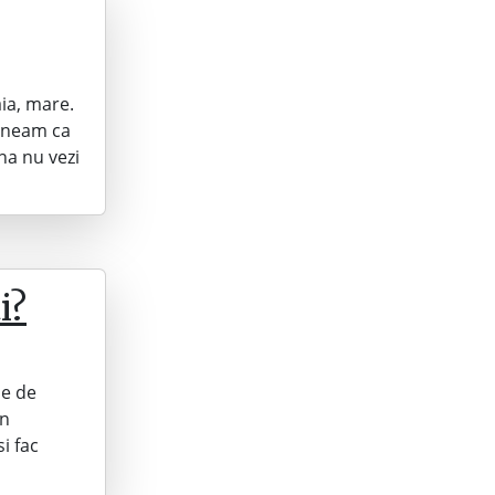
ia, mare.
puneam ca
na nu vezi
i?
 e de
in
i fac