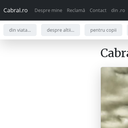
Cabral.ro
Despre mine
Reclamă
Contact
din .ro
din viata...
despre altii...
pentru copii
Cabra