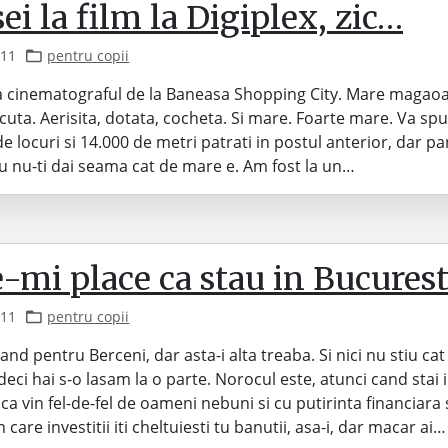
sei la film la Digiplex, zic…
011
pentru copii
la cinematograful de la Baneasa Shopping City. Mare magaoa
acuta. Aerisita, dotata, cocheta. Si mare. Foarte mare. Va s
de locuri si 14.000 de metri patrati in postul anterior, dar pa
au nu-ti dai seama cat de mare e. Am fost la un…
-mi place ca stau in Bucurest
011
pentru copii
and pentru Berceni, dar asta-i alta treaba. Si nici nu stiu cat
deci hai s-o lasam la o parte. Norocul este, atunci cand stai 
ca vin fel-de-fel de oameni nebuni si cu putirinta financiara s
 In care investitii iti cheltuiesti tu banutii, asa-i, dar macar ai…