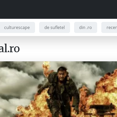
culturescape
de sufletel
din .ro
recenz
l.ro