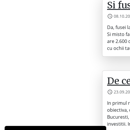
Si fu
08.10.2
Da, fusei 
Si misto f
are 2.600 
cu ochii t
De ce
23.09.2
In primul r
obiectiva, 
Bucuresti, 
investitii.