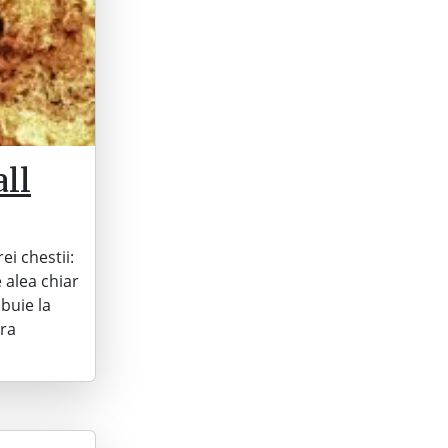
ll
ei chestii:
 alea chiar
buie la
ora