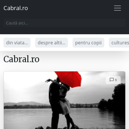
Cabral.ro
din viata...
despre altii...
pentru copii
culture
Cabral.ro
9