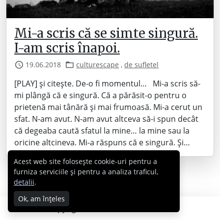
Mi-a scris că se simte singură.
I-am scris înapoi.
19.06.2018
culturescape
,
de sufletel
[PLAY] și citește. De-o fi momentul… Mi-a scris să-
mi plângă că e singură. Că a părăsit-o pentru o
prietenă mai tânără și mai frumoasă. Mi-a cerut un
sfat. N-am avut. N-am avut altceva să-i spun decât
că degeaba caută sfatul la mine… la mine sau la
oricine altcineva. Mi-a răspuns că e singură. Și…
Acest web site folosește cookie-uri pentru a
furniza serviciile și pentru a analiza traficul,
detalii
.
Ok, am înțeles
Copyright © 2007 - 2026 Cabral.ro