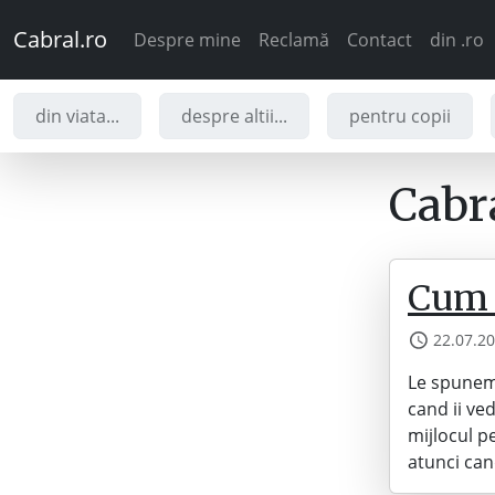
Cabral.ro
Despre mine
Reclamă
Contact
din .ro
din viata...
despre altii...
pentru copii
Cabra
Cum p
22.07.2
Le spunem 
cand ii ve
mijlocul p
atunci can