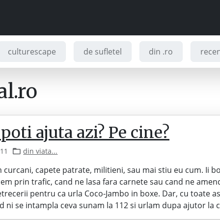
culturescape
de sufletel
din .ro
recenz
l.ro
oti ajuta azi? Pe cine?
011
din viata...
curcani, capete patrate, militieni, sau mai stiu eu cum. Ii 
dem prin trafic, cand ne lasa fara carnete sau cand ne amen
etrecerii pentru ca urla Coco-Jambo in boxe. Dar, cu toate as
d ni se intampla ceva sunam la 112 si urlam dupa ajutor la 