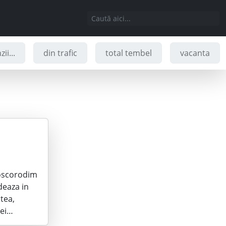
ii...
din trafic
total tembel
vacanta
boscorodim
deaza in
tea,
cei…