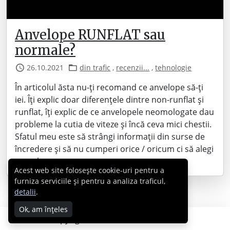
Anvelope RUNFLAT sau
normale?
26.10.2021
din trafic
,
recenzii...
,
tehnologie
În articolul ăsta nu-ți recomand ce anvelope să-ți
iei. Îți explic doar diferențele dintre non-runflat și
runflat, îți explic de ce anvelopele neomologate dau
probleme la cutia de viteze și încă ceva mici chestii.
Sfatul meu este să strângi informații din surse de
încredere și să nu cumperi orice / oricum ci să alegi
gumele…
Acest web site folosește cookie-uri pentru a
furniza serviciile și pentru a analiza traficul,
detalii
.
Ok, am înțeles
Copyright © 2007 - 2026 Cabral.ro