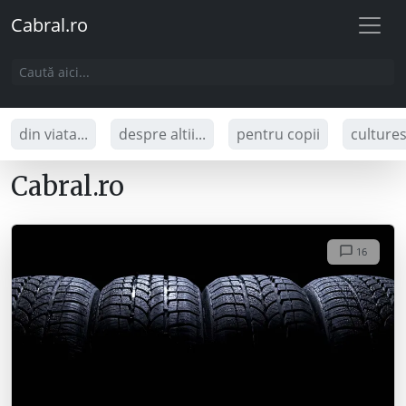
Cabral.ro
din viata...
despre altii...
pentru copii
culture
Cabral.ro
16