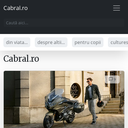
Cabral.ro
din viata...
despre altii...
pentru copii
culture
Cabral.ro
9