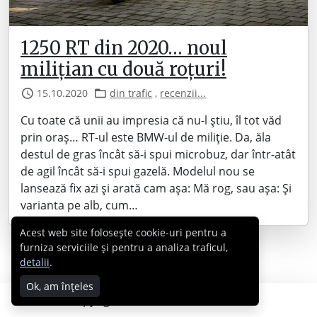
1250 RT din 2020… noul
milițian cu două roțuri!
15.10.2020
din trafic
,
recenzii...
Cu toate că unii au impresia că nu-l știu, îl tot văd
prin oraș… RT-ul este BMW-ul de miliție. Da, ăla
destul de gras încât să-i spui microbuz, dar într-atât
de agil încât să-i spui gazelă. Modelul nou se
lansează fix azi și arată cam așa: Mă rog, sau așa: Și
varianta pe alb, cum…
Acest web site folosește cookie-uri pentru a
furniza serviciile și pentru a analiza traficul,
detalii
.
Ok, am înțeles
Copyright © 2007 - 2026 Cabral.ro