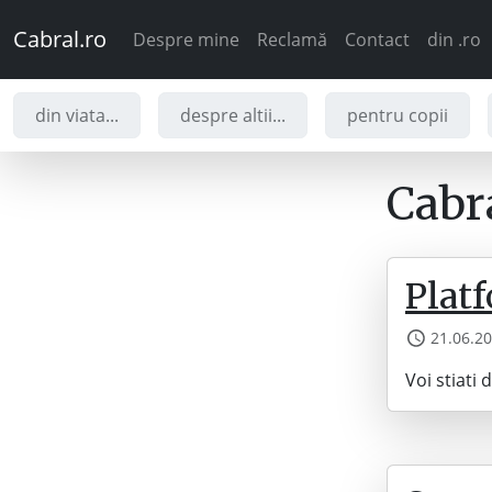
Cabral.ro
Despre mine
Reclamă
Contact
din .ro
din viata...
despre altii...
pentru copii
Cabra
Plat
21.06.2
Voi stiati 