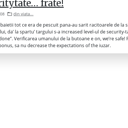
itytate… frate!
008
din viata...
baietii tot ce era de pescuit pana-au sarit racitoarele de la 
ui, da’ la spartu’ targului s-a increased level-ul de security-
 done”. Verificarea umanului de la butoane e on, we’re safe!
 bonus, sa nu decrease the expectations of the iuzar.