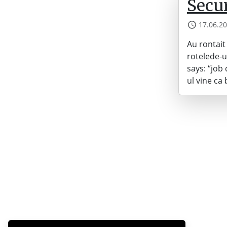
Secur
17.06.2
Au rontait 
rotelede-ul
says: “job
ul vine ca