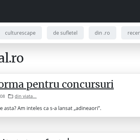
culturescape
de sufletel
din .ro
recenz
l.ro
forma pentru concursuri
008
din viata...
de asta? Am inteles ca s-a lansat „adineaori”.