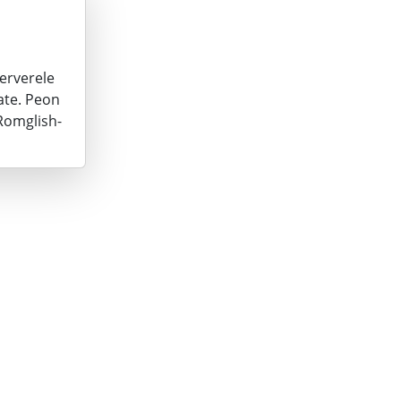
serverele
tate. Peon
 Romglish-