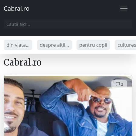
Cabral.ro
din viata...
despre altii...
pentru copii
culture
Cabral.ro
2