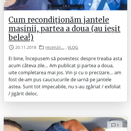
Cum recondiționăm jantele
mașinii, partea a doua (au ieșit
belea!)
20.11.2018
recenzii...
,
VLOG
Ei bine, începusem să povestesc despre treaba asta
acum câteva zile… Am publicat și partea a doua,
uite completarea mai jos. Vin și cu o precizare… am
fost de-am pus cauciucurile de iarnă pe jantele
astea. Sunt tot impecabile, nu s-au zgâriat / exfoliat
/ jigărit deloc.
3