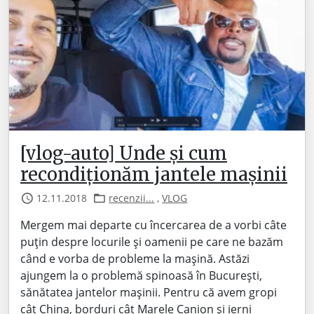
[vlog-auto] Unde și cum
recondiționăm jantele mașinii
12.11.2018
recenzii...
,
VLOG
Mergem mai departe cu încercarea de a vorbi câte
puțin despre locurile și oamenii pe care ne bazăm
când e vorba de probleme la mașină. Astăzi
ajungem la o problemă spinoasă în București,
sănătatea jantelor mașinii. Pentru că avem gropi
cât China, borduri cât Marele Canion și ierni