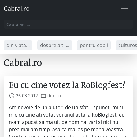
Cabral.ro
din viata...
despre altii...
pentru copii
culture
Cabral.ro
Eu cu cine votez la RoBlogfest?
26.03.2012
din .ro
Am nevoie de un ajutor, de un sfat… spuneti-mi si
mie cu cine ati votat voi anul asta la RoBlogfest, eu
n-am apucat sa ma uit pe nominalizari si nici nu
prea mai am timp, asa ca ma las pe mana voastra.
Cred ca orice tont vede ca linia asta teoretic goala e