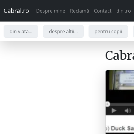
Cabral.ro
Despre mine
Reclamă
Contact
din .ro
din viata...
despre altii...
pentru copii
Cabra