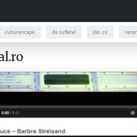
culturescape
de sufletel
din .ro
recenz
l.ro