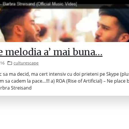
e melodia a’ mai buna…
016
culturescape
 sa ma decid, ma cert intensiv cu doi prieteni pe Skype (plus
im sa cadem la pace…!!! a) ROA (Rise of Artificial) – Ne place 
rbra Streisand