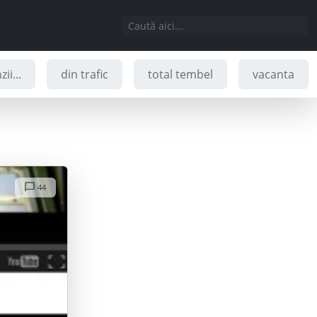
ii...
din trafic
total tembel
vacanta
44