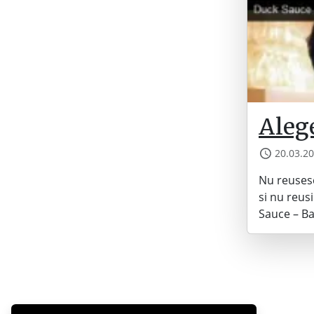
Aleg
20.03.2
Nu reusesc
si nu reus
Sauce – Ba