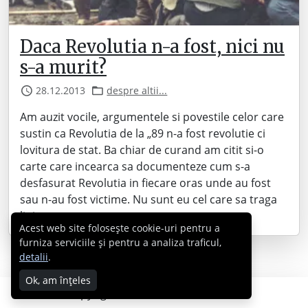
Daca Revolutia n-a fost, nici nu
s-a murit?
28.12.2013
despre altii...
Am auzit vocile, argumentele si povestile celor care
sustin ca Revolutia de la „89 n-a fost revolutie ci
lovitura de stat. Ba chiar de curand am citit si-o
carte care incearca sa documenteze cum s-a
desfasurat Revolutia in fiecare oras unde au fost
sau n-au fost victime. Nu sunt eu cel care sa traga
linia…
Acest web site folosește cookie-uri pentru a
furniza serviciile și pentru a analiza traficul,
detalii
.
Ok, am înțeles
Copyright © 2007 - 2026 Cabral.ro