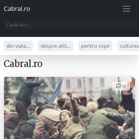
Cabral.ro
din viata...
despre altii...
pentru copii
culture
Cabral.ro
16