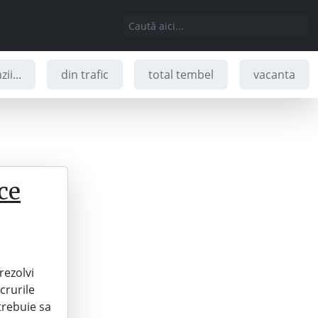
ii...
din trafic
total tembel
vacanta
ce
rezolvi
crurile
trebuie sa