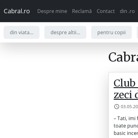
Cabral.ro
Despre mine
Reclamă
Contact
din .ro
din viata...
despre altii...
pentru copii
Cabra
Club
zeci 
03.05.2
– Tati, im
toate punct
basic ince