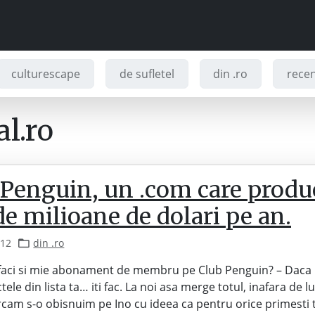
culturescape
de sufletel
din .ro
recenz
l.ro
 Penguin, un .com care produ
de milioane de dolari pe an.
012
din .ro
i faci si mie abonament de membru pe Club Penguin? – Daca 
ele din lista ta… iti fac. La noi asa merge totul, inafara de lu
rcam s-o obisnuim pe Ino cu ideea ca pentru orice primesti 