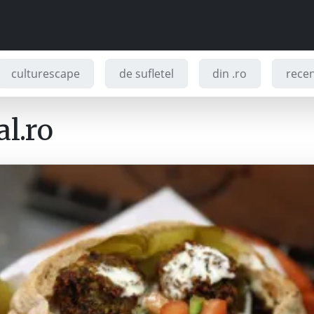
culturescape
de sufletel
din .ro
recenz
l.ro