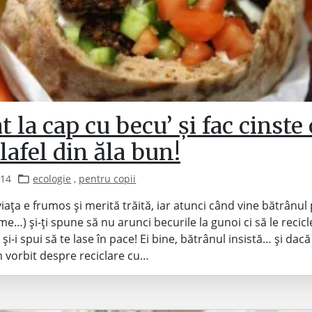
t la cap cu becu’ și fac cinste
lafel din ăla bun!
014
ecologie
,
pentru copii
 viața e frumos și merită trăită, iar atunci când vine bătrânu
, me…) și-ți spune să nu arunci becurile la gunoi ci să le recicl
ș și-i spui să te lase în pace! Ei bine, bătrânul insistă… și dac
 vorbit despre reciclare cu…