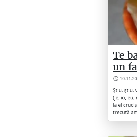
Te ba
un fa
10.11.2
Știu, știu,
(je, io, eu
la el cruci
trecută am