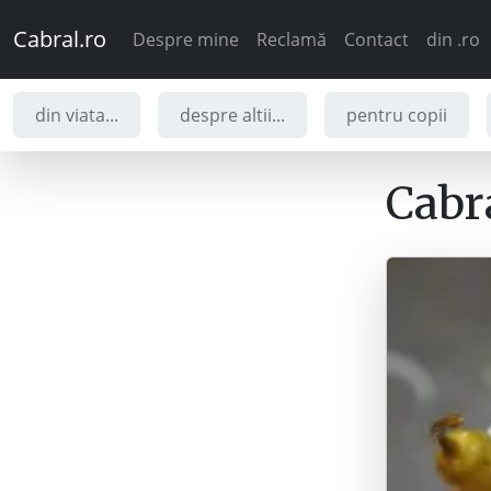
Cabral.ro
Despre mine
Reclamă
Contact
din .ro
din viata...
despre altii...
pentru copii
Cabra