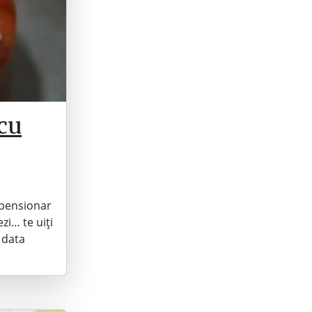
 cu
l pensionar
ezi… te uiți
ă data