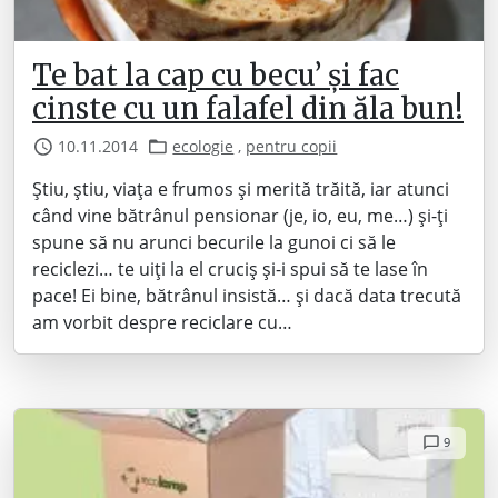
Te bat la cap cu becu’ și fac
cinste cu un falafel din ăla bun!
10.11.2014
ecologie
,
pentru copii
Știu, știu, viața e frumos și merită trăită, iar atunci
când vine bătrânul pensionar (je, io, eu, me…) și-ți
spune să nu arunci becurile la gunoi ci să le
reciclezi… te uiți la el cruciș și-i spui să te lase în
pace! Ei bine, bătrânul insistă… și dacă data trecută
am vorbit despre reciclare cu…
9