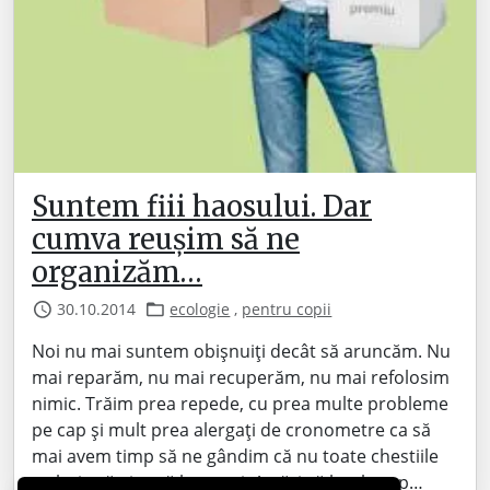
Suntem fiii haosului. Dar
cumva reușim să ne
organizăm…
30.10.2014
ecologie
,
pentru copii
Noi nu mai suntem obișnuiți decât să aruncăm. Nu
mai reparăm, nu mai recuperăm, nu mai refolosim
nimic. Trăim prea repede, cu prea multe probleme
pe cap și mult prea alergați de cronometre ca să
mai avem timp să ne gândim că nu toate chestiile
trebuie să ajungă la gunoi. Astăzi vă bat la cap…