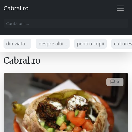
Cabral.ro
din viata...
despre altii...
pentru copii
culture
Cabral.ro
31