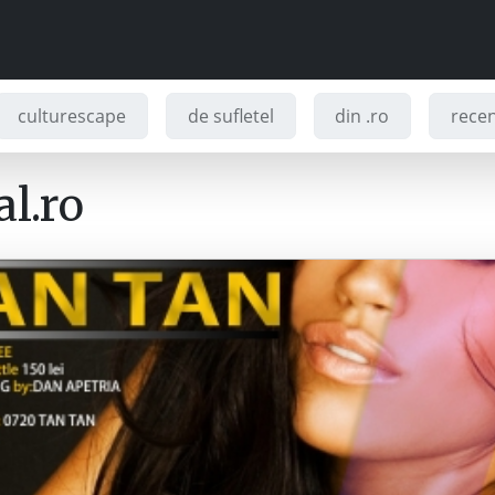
culturescape
de sufletel
din .ro
recenz
l.ro