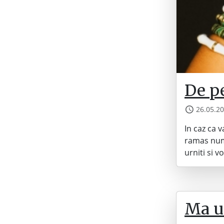
De p
26.05.2
In caz ca 
ramas nume
urniti si v
Ma ui