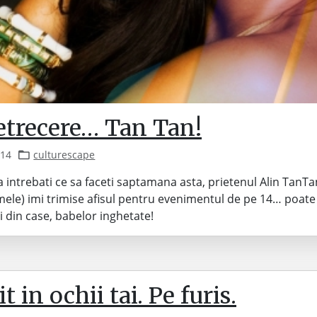
etrecere… Tan Tan!
014
culturescape
va intrebati ce sa faceti saptamana asta, prietenul Alin TanTan
le) imi trimise afisul pentru evenimentul de pe 14… poate
oi din case, babelor inghetate!
t in ochii tai. Pe furis.