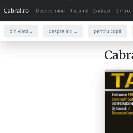
Cabral.ro
Despre mine
Reclamă
Contact
din .ro
din viata...
despre altii...
pentru copii
Cabra