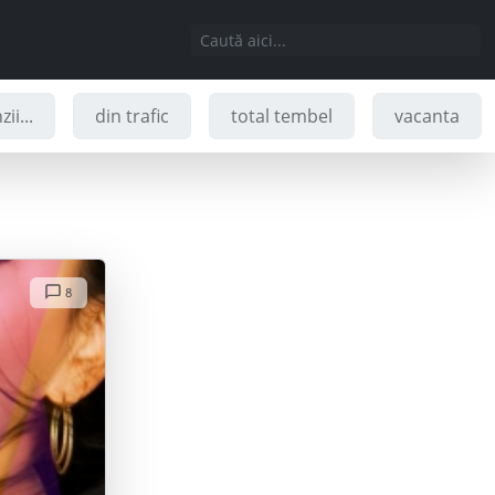
ii...
din trafic
total tembel
vacanta
8