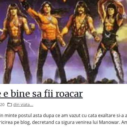
 e bine sa fii roacar
020
din viata...
 in minte postul asta dupa ce am vazut cu cata exaltare si-a
icirea pe blog, decretand ca sigura venirea lui Manowar. Am