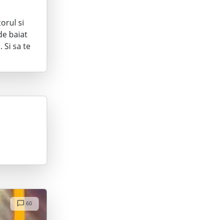
torul si
de baiat
 Si sa te
60