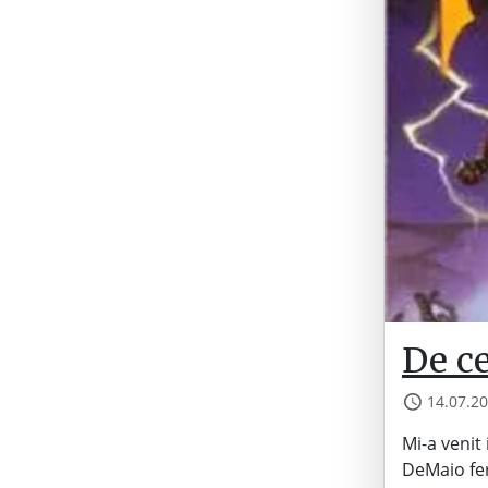
De ce
14.07.2
Mi-a venit
DeMaio fer