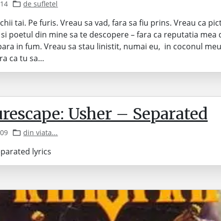
014
de sufletel
chii tai. Pe furis. Vreau sa vad, fara sa fiu prins. Vreau ca pic
 si poetul din mine sa te descopere – fara ca reputatia mea 
para in fum. Vreau sa stau linistit, numai eu, in coconul meu.
ra ca tu sa…
urescape: Usher – Separated
009
din viata...
parated lyrics