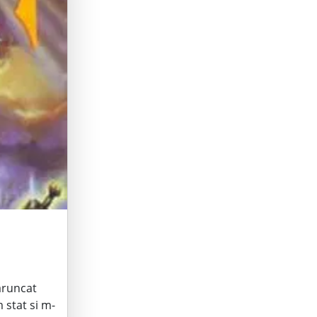
 aruncat
 stat si m-