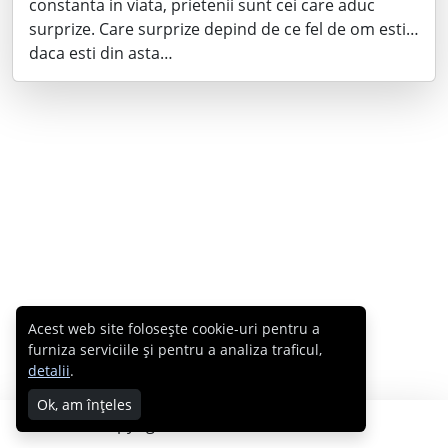
constanta in viata, prietenii sunt cei care aduc
surprize. Care surprize depind de ce fel de om esti…
daca esti din asta…
Acest web site folosește cookie-uri pentru a
furniza serviciile și pentru a analiza traficul,
detalii
.
Ok, am înțeles
Copyright © 2007 - 2026 Cabral.ro