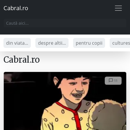
Cabral.ro
din viata...
despre altii...
pentru copii
culture
Cabral.ro
11