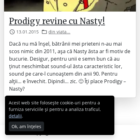
Prodigy revine cu Nasty!
13.01.2015
din viata...
Dacă nu mă înșel, bătrânii mei prieteni n-au mai
scos nimic din 2011, așa că Nasty ăsta ar fi motiv de
bucurie. Desigur, pentru unii e semn bun că au
ținut neschimbat sound-ul ăsta caracteristic lor,
sound pe care-l cunoaștem din anii 90. Pentru
alții… e învechit. Dipindi… zic. 🙂 Îți place Prodigy –
Nasty?
Acest web site folosește cookie-uri pentru a
furniza serviciile și pentru a analiza traficul,
detalii
.
Ok, am înțeles
Copyright © 2007 - 2026 Cabral.ro