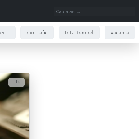
ii...
din trafic
total tembel
vacanta
8