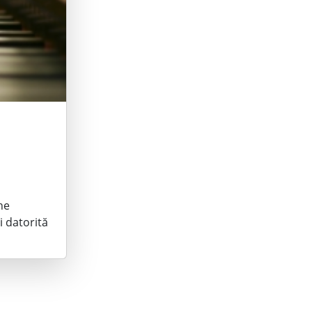
ne
i datorită