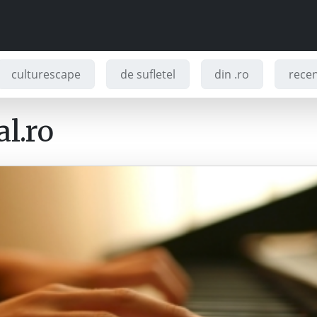
culturescape
de sufletel
din .ro
recenz
l.ro