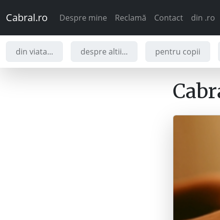
Cabral.ro
Despre mine
Reclamă
Contact
din .ro
din viata...
despre altii...
pentru copii
Cabra