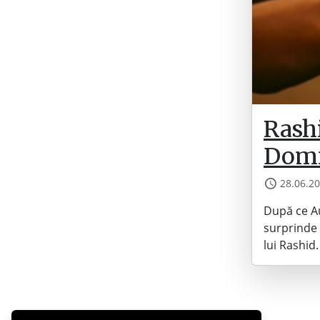
Rashi
Domn
28.06.2
După ce Au
surprinde 
lui Rashid