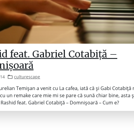
d feat. Gabriel Cotabiță –
ișoară
014
culturescape
relian Temișan a venit cu La cafea, iată că și Gabi Cotabiță 
cu un remake care mie mi se pare că sună chiar bine, asta ș
. Rashid feat. Gabriel Cotabiță – Domnișoară – Cum e?