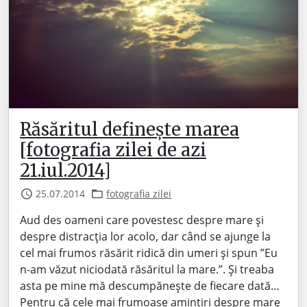
Răsăritul definește marea
[fotografia zilei de azi
21.iul.2014]
25.07.2014
fotografia zilei
Aud des oameni care povestesc despre mare și
despre distracția lor acolo, dar când se ajunge la
cel mai frumos răsărit ridică din umeri și spun ”Eu
n-am văzut niciodată răsăritul la mare.”. Și treaba
asta pe mine mă descumpănește de fiecare dată…
Pentru că cele mai frumoase amintiri despre mare