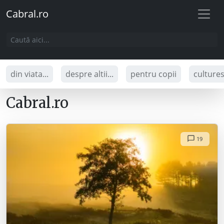
Cabral.ro
din viata...
despre altii...
pentru copii
culture
Cabral.ro
19