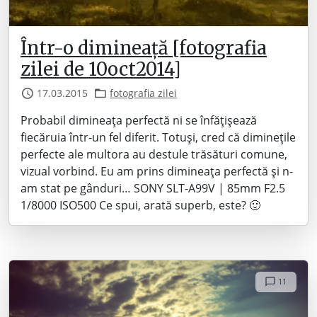
Într-o dimineață [fotografia
zilei de 10oct2014]
17.03.2015
fotografia zilei
Probabil dimineața perfectă ni se înfățișează
fiecăruia într-un fel diferit. Totuși, cred că diminețile
perfecte ale multora au destule trăsături comune,
vizual vorbind. Eu am prins dimineața perfectă și n-
am stat pe gânduri… SONY SLT-A99V | 85mm F2.5
1/8000 ISO500 Ce spui, arată superb, este? 🙂
11