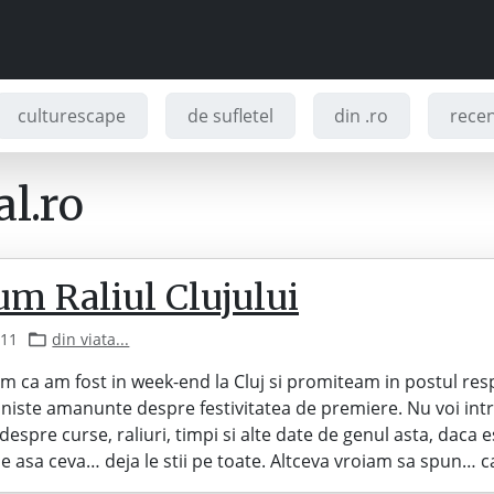
culturescape
de sufletel
din .ro
recenz
l.ro
um Raliul Clujului
011
din viata...
 ca am fost in week-end la Cluj si promiteam in postul resp
 niste amanunte despre festivitatea de premiere. Nu voi intr
despre curse, raliuri, timpi si alte date de genul asta, daca e
e asa ceva… deja le stii pe toate. Altceva vroiam sa spun… 