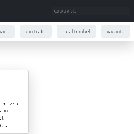
ii...
din trafic
total tembel
vacanta
ectiv sa
a in
sti
cat…