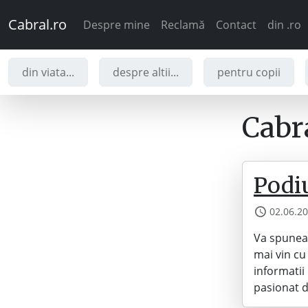
Cabral.ro
Despre mine
Reclamă
Contact
din .ro
din viata...
despre altii...
pentru copii
Cabra
Podi
02.06.2
Va spuneam
mai vin cu
informatii 
pasionat d