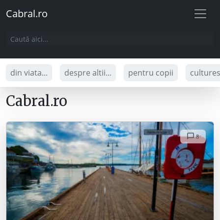
Cabral.ro
din viata...
despre altii...
pentru copii
culture
Cabral.ro
8