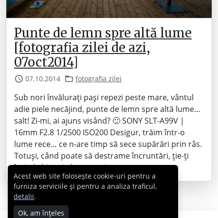
Punte de lemn spre altă lume
[fotografia zilei de azi,
07oct2014]
07.10.2014
fotografia zilei
Sub nori învălurați pași repezi peste mare, vântul
adie piele necăjind, punte de lemn spre altă lume…
salt! Zi-mi, ai ajuns visând? 🙂 SONY SLT-A99V |
16mm F2.8 1/2500 ISO200 Desigur, trăim într-o
lume rece… ce n-are timp să sece supărări prin râs.
Totuși, când poate să destrame încruntări, ție-ți
întind chiar și-al meu scris.…
Acest web site folosește cookie-uri pentru a
furniza serviciile și pentru a analiza traficul,
detalii
.
Ok, am înțeles