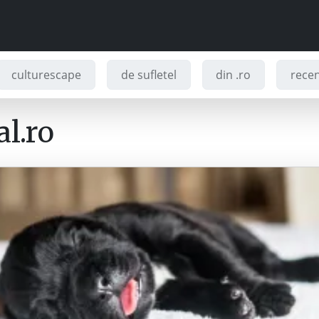
culturescape
de sufletel
din .ro
recenz
l.ro