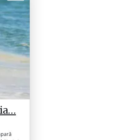
Tia…
 apară