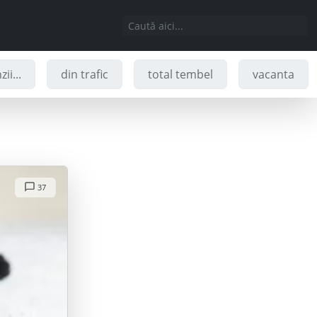
ii...
din trafic
total tembel
vacanta
37