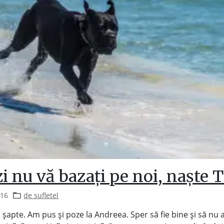
i nu vă bazați pe noi, naște 
016
de sufletel
nt șapte. Am pus și poze la Andreea. Sper să fie bine și să nu