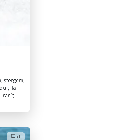
m, ștergem,
uiți la
rar îți
21