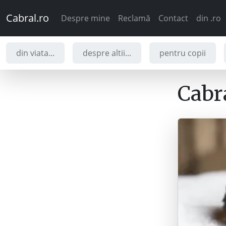
Cabral.ro
Despre mine
Reclamă
Contact
din .ro
din viata...
despre altii...
pentru copii
Cabra