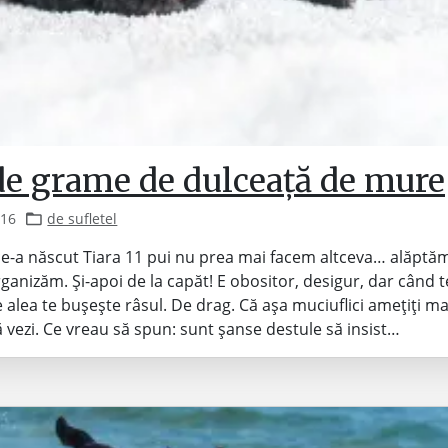
de grame de dulceață de mure
016
de sufletel
e-a născut Tiara 11 pui nu prea mai facem altceva… alăptă
anizăm. Și-apoi de la capăt! E obositor, desigur, dar când te 
 alea te bușește râsul. De drag. Că așa muciuflici amețiți mai 
ă vezi. Ce vreau să spun: sunt șanse destule să insist…