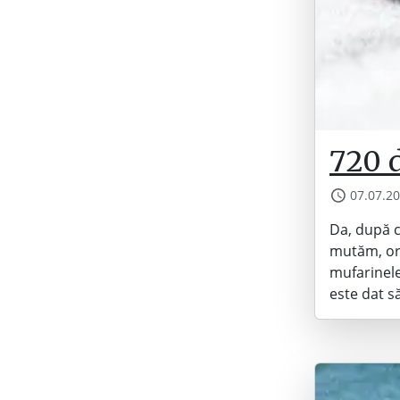
720 
07.07.2
Da, după c
mutăm, org
mufarinele
este dat s