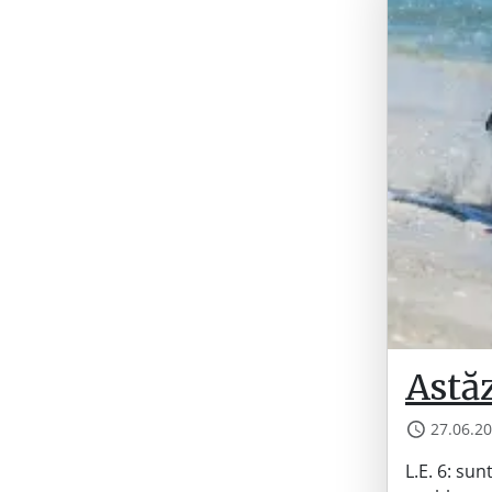
Astăz
27.06.2
L.E. 6: su