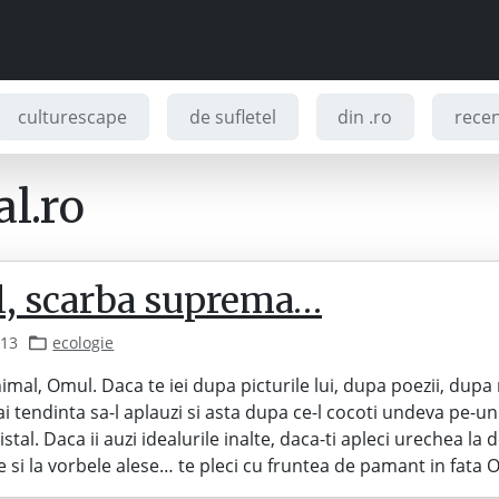
culturescape
de sufletel
din .ro
recenz
l.ro
, scarba suprema…
013
ecologie
mal, Omul. Daca te iei dupa picturile lui, dupa poezii, dupa 
i tendinta sa-l aplauzi si asta dupa ce-l cocoti undeva pe-un
ristal. Daca ii auzi idealurile inalte, daca-ti apleci urechea la d
ste si la vorbele alese… te pleci cu fruntea de pamant in fata