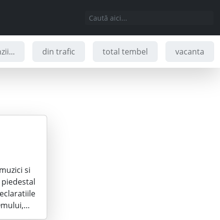
ii...
din trafic
total tembel
vacanta
muzici si
 piedestal
eclaratiile
 Omului,…