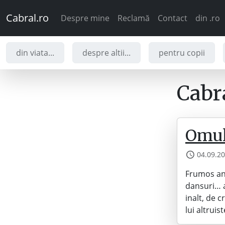
Cabral.ro
Despre mine
Reclamă
Contact
din .ro
din viata...
despre altii...
pentru copii
Cabra
Omul
04.09.2
Frumos ani
dansuri… a
inalt, de c
lui altrui