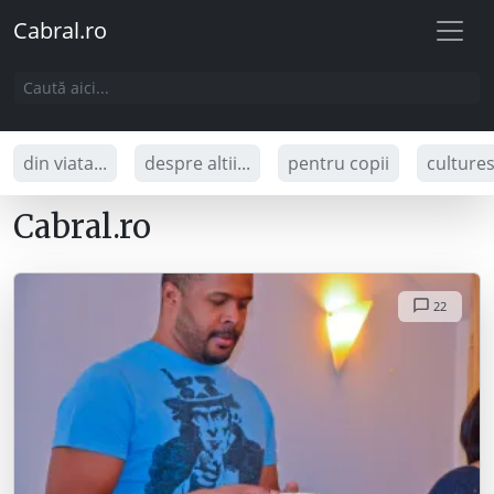
Cabral.ro
din viata...
despre altii...
pentru copii
culture
Cabral.ro
22