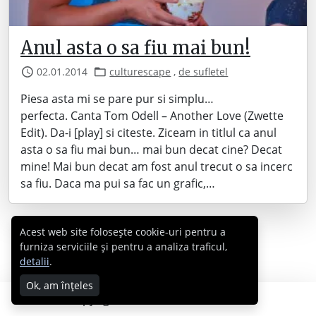
Anul asta o sa fiu mai bun!
02.01.2014
culturescape
,
de sufletel
Piesa asta mi se pare pur si simplu…
perfecta. Canta Tom Odell – Another Love (Zwette
Edit). Da-i [play] si citeste. Ziceam in titlul ca anul
asta o sa fiu mai bun… mai bun decat cine? Decat
mine! Mai bun decat am fost anul trecut o sa incerc
sa fiu. Daca ma pui sa fac un grafic,…
Acest web site folosește cookie-uri pentru a
furniza serviciile și pentru a analiza traficul,
detalii
.
Ok, am înțeles
Copyright © 2007 - 2026 Cabral.ro