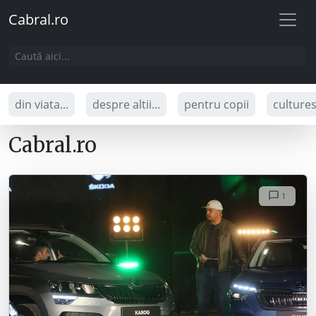
Cabral.ro
din viata...
despre altii...
pentru copii
culture
Cabral.ro
1