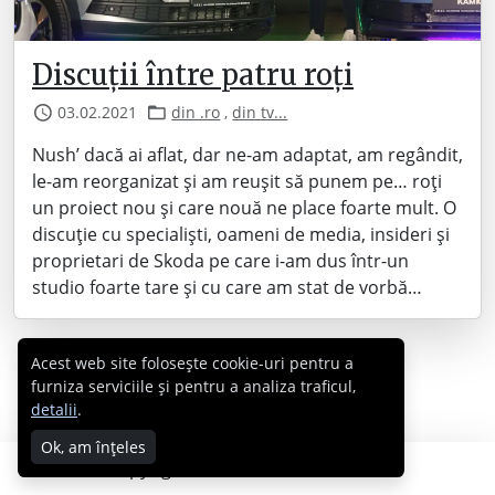
Discuții între patru roți
03.02.2021
din .ro
,
din tv...
Nush’ dacă ai aflat, dar ne-am adaptat, am regândit,
le-am reorganizat și am reușit să punem pe… roți
un proiect nou și care nouă ne place foarte mult. O
discuție cu specialiști, oameni de media, insideri și
proprietari de Skoda pe care i-am dus într-un
studio foarte tare și cu care am stat de vorbă…
Acest web site folosește cookie-uri pentru a
furniza serviciile și pentru a analiza traficul,
detalii
.
Ok, am înțeles
Copyright © 2007 - 2026 Cabral.ro