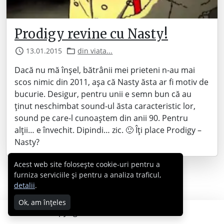
Prodigy revine cu Nasty!
13.01.2015
din viata...
Dacă nu mă înșel, bătrânii mei prieteni n-au mai
scos nimic din 2011, așa că Nasty ăsta ar fi motiv de
bucurie. Desigur, pentru unii e semn bun că au
ținut neschimbat sound-ul ăsta caracteristic lor,
sound pe care-l cunoaștem din anii 90. Pentru
alții… e învechit. Dipindi… zic. 🙂 Îți place Prodigy –
Nasty?
Acest web site folosește cookie-uri pentru a
furniza serviciile și pentru a analiza traficul,
detalii
.
Ok, am înțeles
Copyright © 2007 - 2026 Cabral.ro