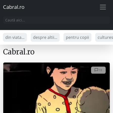
Cabral.ro
din viata...
despre altii...
pentru copii
culture
Cabral.ro
11