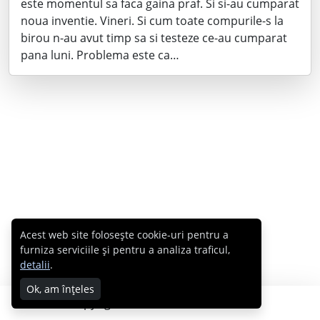
este momentul sa faca gaina praf. Si si-au cumparat
noua inventie. Vineri. Si cum toate compurile-s la
birou n-au avut timp sa si testeze ce-au cumparat
pana luni. Problema este ca…
Acest web site folosește cookie-uri pentru a
furniza serviciile și pentru a analiza traficul,
detalii
.
Ok, am înțeles
Copyright © 2007 - 2026 Cabral.ro