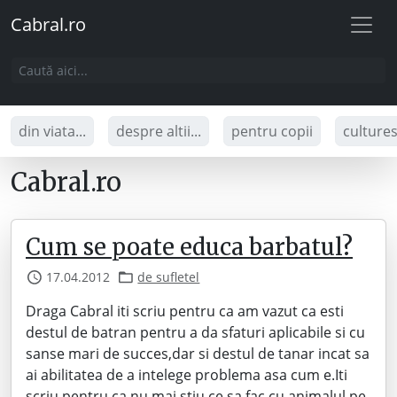
Cabral.ro
din viata...
despre altii...
pentru copii
culture
Cabral.ro
Cum se poate educa barbatul?
17.04.2012
de sufletel
Draga Cabral iti scriu pentru ca am vazut ca esti
destul de batran pentru a da sfaturi aplicabile si cu
sanse mari de succes,dar si destul de tanar incat sa
ai abilitatea de a intelege problema asa cum e.Iti
scriu pentru ca nu mai stiu ce sa fac cu animalul pe