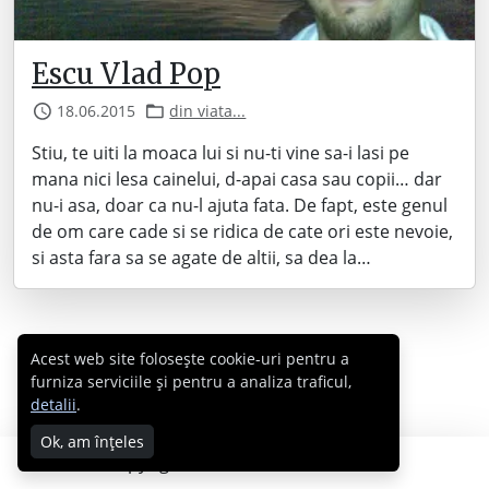
Escu Vlad Pop
18.06.2015
din viata...
Stiu, te uiti la moaca lui si nu-ti vine sa-i lasi pe
mana nici lesa cainelui, d-apai casa sau copii… dar
nu-i asa, doar ca nu-l ajuta fata. De fapt, este genul
de om care cade si se ridica de cate ori este nevoie,
si asta fara sa se agate de altii, sa dea la…
Acest web site folosește cookie-uri pentru a
furniza serviciile și pentru a analiza traficul,
detalii
.
Ok, am înțeles
Copyright © 2007 - 2026 Cabral.ro