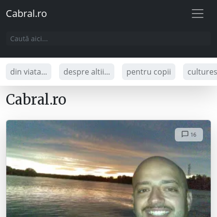
Cabral.ro
din viata...
despre altii...
pentru copii
culture
Cabral.ro
16