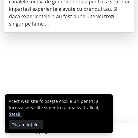
canalele media de generatie noua pentru a share-ui
impartasi experientele avute cu brandul tau. Si
daca experientele n-au fost bune… te vei trezi
singur pe lume,…
Acest web site folosește cookie-uri pentru a
furniza serviciile și pentru a analiza traficul,
detalii
.
Ok, am înțeles
Copyright © 2007 - 2026 Cabral.ro