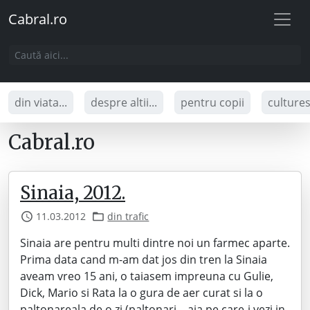
Cabral.ro
din viata...
despre altii...
pentru copii
culture
Cabral.ro
Sinaia, 2012.
11.03.2012
din trafic
Sinaia are pentru multi dintre noi un farmec aparte.
Prima data cand m-am dat jos din tren la Sinaia
aveam vreo 15 ani, o taiasem impreuna cu Gulie,
Dick, Mario si Rata la o gura de aer curat si la o
paltonareala de o zi (paltonari – aia pe care-i vezi in