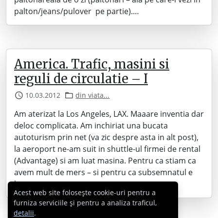
palton/jeans/pulover pe partie).…
America. Trafic, masini si
reguli de circulatie – I
10.03.2012
din viata...
Am aterizat la Los Angeles, LAX. Maaare inventia dar
deloc complicata. Am inchiriat una bucata
autoturism prin net (va zic despre asta in alt post),
la aeroport ne-am suit in shuttle-ul firmei de rental
(Advantage) si am luat masina. Pentru ca stiam ca
avem mult de mers – si pentru ca subsemnatul e
lung ca…
Acest web site folosește cookie-uri pentru a
furniza serviciile și pentru a analiza traficul,
detalii
.